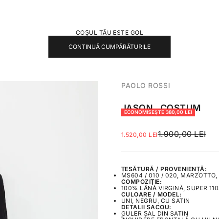
COȘUL TĂU ESTE GOL
CONTINUĂ CUMPĂRĂTURILE
PAOLO ROSSI
JASON . COSTUM
ECONOMISEȘTE 380,00 LEI
PREȚ NORMAL
1.900,00 LEI
PREȚ REDUS
1.520,00 LEI
ȚESĂTURĂ / PROVENIENȚĂ:
MS604 / 010 / 020, MARZOTTO, 
COMPOZIȚIE:
100% LÂNĂ VIRGINĂ, SUPER 11
CULOARE / MODEL:
UNI, NEGRU, CU SATIN
DETALII SACOU:
GULER ȘAL DIN SATIN