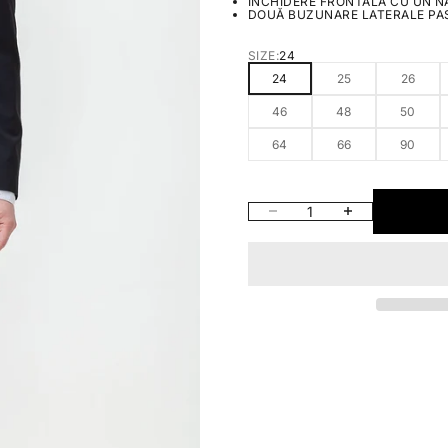
ÎNCHIDERE FRONTALĂ CU UN N
DOUĂ BUZUNARE LATERALE PAS
SIZE:
24
24
25
26
46
48
50
64
66
90
SCADE CANTITATEA
CREȘTE CANTITATEA