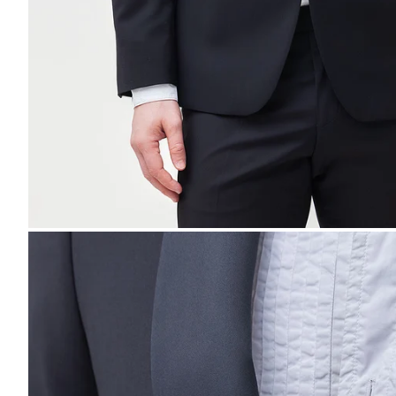
MĂREȘTE