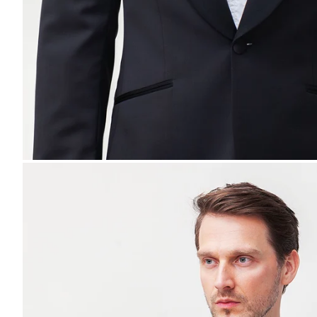
MĂREȘTE