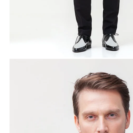
MĂREȘTE