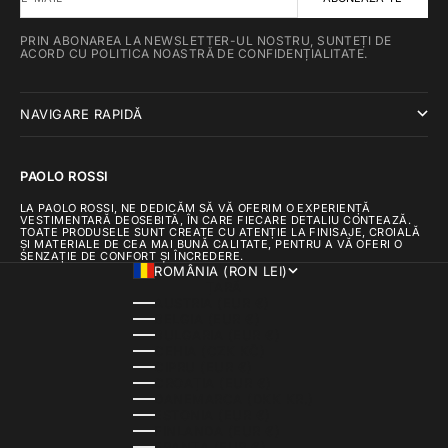
PRIN ABONAREA LA NEWSLETTER-UL NOSTRU, SUNTEȚI DE
ACORD CU POLITICA NOASTRĂ DE CONFIDENȚIALITATE.
NAVIGARE RAPIDĂ
PAOLO ROSSI
LA PAOLO ROSSI, NE DEDICĂM SĂ VĂ OFERIM O EXPERIENȚĂ
VESTIMENTARĂ DEOSEBITĂ, ÎN CARE FIECARE DETALIU CONTEAZĂ.
TOATE PRODUSELE SUNT CREATE CU ATENȚIE LA FINISAJE, CROIALĂ
ȘI MATERIALE DE CEA MAI BUNĂ CALITATE, PENTRU A VĂ OFERI O
SENZAȚIE DE CONFORT ȘI ÎNCREDERE.
ROMÂNIA (RON LEI)
ȚARĂ
AUSTRIA (EUR €)
BELGIA (EUR €)
BULGARIA (EUR €)
CEHIA (CZK KČ)
CIPRU (EUR €)
CROAȚIA (EUR €)
DANEMARCA (DKK KR.)
ESTONIA (EUR €)
FINLANDA (EUR €)
FRANȚA (EUR €)