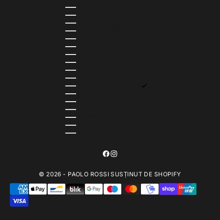
GERMANIA (EUR €)
GRECIA (EUR €)
IRLANDA (EUR €)
ITALIA (EUR €)
LETONIA (EUR €)
LITUANIA (EUR €)
LUXEMBURG (EUR €)
MALTA (EUR €)
POLONIA (PLN ZŁ)
PORTUGALIA (EUR €)
ROMÂNIA (RON LEI)
SLOVACIA (EUR €)
SLOVENIA (EUR €)
SPANIA (EUR €)
SUEDIA (SEK KR)
ȚĂRILE DE JOS (EUR €)
UNGARIA (HUF FT)
© 2026 - PAOLO ROSSI SUSȚINUT DE SHOPIFY