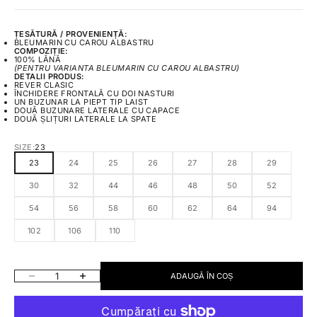
ȚESĂTURĂ / PROVENIENȚĂ:
BLEUMARIN CU CAROU ALBASTRU
COMPOZIȚIE:
100% LÂNĂ
(PENTRU VARIANTA BLEUMARIN CU CAROU ALBASTRU)
DETALII PRODUS:
REVER CLASIC
ÎNCHIDERE FRONTALĂ CU DOI NASTURI
UN BUZUNAR LA PIEPT TIP LAIST
DOUĂ BUZUNARE LATERALE CU CAPACE
DOUĂ ȘLIȚURI LATERALE LA SPATE
SIZE:
23
23
24
25
26
27
28
29
30
32
44
46
48
50
52
54
56
58
60
62
64
94
102
106
110
SCADE CANTITATEA
CREȘTE CANTITATEA
ADAUGĂ ÎN COȘ